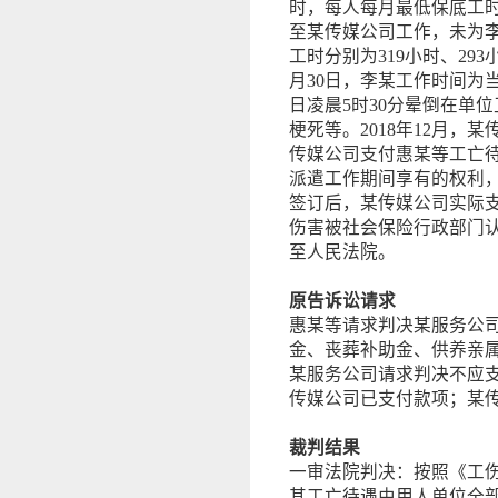
时，每人每月最低保底工时2
至某传媒公司工作，未为李某
工时分别为319小时、293小
月30日，李某工作时间为当日
日凌晨5时30分晕倒在单
梗死等。2018年12月
传媒公司支付惠某等工亡待
派遣工作期间享有的权利
签订后，某传媒公司实际支付
伤害被社会保险行政部门
至人民法院。
原告诉讼请求
惠某等请求判决某服务公
金、丧葬补助金、供养亲属抚
某服务公司请求判决不应
传媒公司已支付款项；某
裁判结果
一审法院判决：按照《工
其工亡待遇由用人单位全