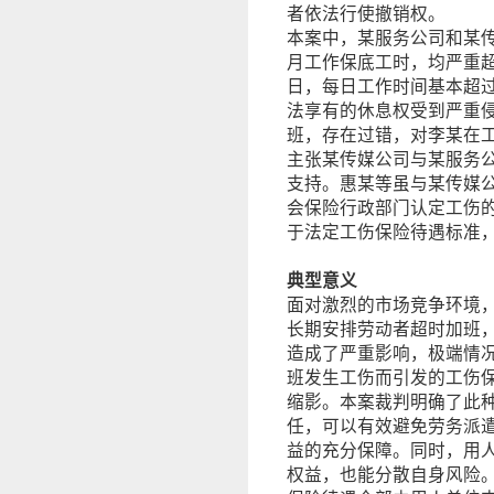
者依法行使撤销权。
本案中，某服务公司和某
月工作保底工时，均严重
日，每日工作时间基本超过
法享有的休息权受到严重
班，存在过错，对李某在
主张某传媒公司与某服务
支持。惠某等虽与某传媒
会保险行政部门认定工伤
于法定工伤保险待遇标准
典型意义
面对激烈的市场竞争环境
长期安排劳动者超时加班
造成了严重影响，极端情
班发生工伤而引发的工伤
缩影。本案裁判明确了此
任，可以有效避免劳务派
益的充分保障。同时，用
权益，也能分散自身风险