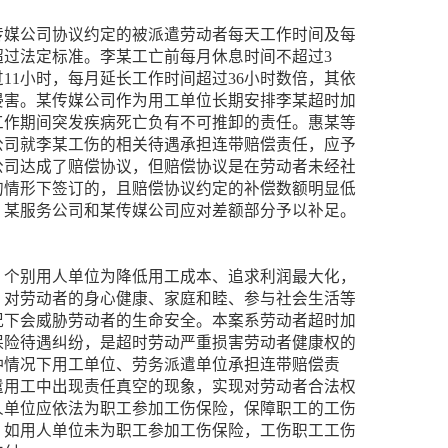
传媒公司协议约定的被派遣劳动者每天工作时间及每
超过法定标准。李某工亡前每月休息时间不超过3
11小时，每月延长工作时间超过36小时数倍，其依
侵害。某传媒公司作为用工单位长期安排李某超时加
工作期间突发疾病死亡负有不可推卸的责任。惠某等
公司就李某工伤的相关待遇承担连带赔偿责任，应予
公司达成了赔偿协议，但赔偿协议是在劳动者未经社
的情形下签订的，且赔偿协议约定的补偿数额明显低
，某服务公司和某传媒公司应对差额部分予以补足。
，个别用人单位为降低用工成本、追求利润最大化，
，对劳动者的身心健康、家庭和睦、参与社会生活等
况下会威胁劳动者的生命安全。本案系劳动者超时加
保险待遇纠纷，是超时劳动严重损害劳动者健康权的
种情况下用工单位、劳务派遣单位承担连带赔偿责
遣用工中出现责任真空的现象，实现对劳动者合法权
人单位应依法为职工参加工伤保险，保障职工的工伤
。如用人单位未为职工参加工伤保险，工伤职工工伤