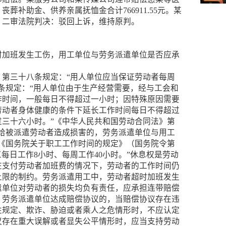
葬补助金、供养亲属抚恤金合计766911.55元。某
。二审法院判决：驳回上诉，维持原判。
时加班发生工伤，用工单位与劳务派遣单位是否应承
》第三十八条规定：“用人单位应当保证劳动者每周
条规定：“用人单位由于生产经营需要，经与工会和
作时间，一般每日不得超过一小时；因特殊原因需要
劳动者身体健康的条件下延长工作时间每日不得超过
过三十六小时。”《中华人民共和国劳动合同法》第
位给被派遣劳动者造成损害的，劳务派遣单位与用工
”《国务院关于职工工作时间的规定》（国务院令第
工每日工作8小时、每周工作40小时。”休息权是劳动
在支付劳动者加班费的情况下，劳动者的工作时间仍
上限的制约。劳务派遣用工中，劳动者超时加班发生
遣单位对劳动者的损失均负有责任，应承担连带赔偿
、劳务派遣单位达成赔偿协议的，当赔偿协议存在违
性规定、欺诈、胁迫或者乘人之危情形时，不应认定
议存在重大误解或者显失公平情形时，应当支持劳动