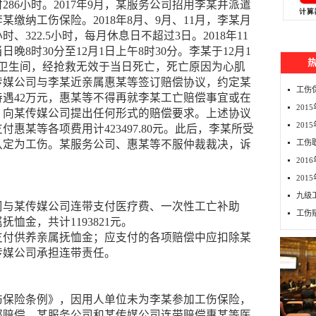
86小时。2017年9月，某服务公司招用李某并派遣
缴纳工伤保险。2018年8月、9月、11月，李某月
时、322.5小时，每月休息日不超过3日。2018年11
晚8时30分至12月1日上午8时30分。李某于12月1
位卫生间，经抢救无效于当日死亡，死亡原因为心肌
，某传媒公司与李某近亲属惠某等签订赔偿协议，约定某
工伤
遇42万元，惠某等不得再就李某工亡赔偿事宜或在
20
，向某传媒公司提出任何形式的赔偿要求。上述协议
201
惠某等各项费用计423497.80元。此后，李某所受
认定为工伤。某服务公司、惠某等不服仲裁裁决，诉
工伤
20
20
九级
司与某传媒公司连带支付医疗费、一次性工亡补助
工伤
恤金，共计1193821元。
支付供养亲属抚恤金；应支付的各项赔偿中应扣除某
传媒公司承担连带责任。
伤保险条例》，因用人单位未为李某参加工伤保险，
部赔偿。某服务公司和某传媒公司连带赔偿惠某等医