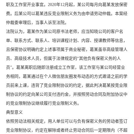
职及工作室开业事宜。2020年12月起，某公司每月向葛某发放保密
费。后某公司以葛某违反竞业限制义务为由申请劳动仲裁。本案经
仲裁委审理后，当事人诉至法院。
法院认为，葛某作为某公司原书法老师，应当知晓公司的客户名
单、联系方式、联系人、培训课程计划、内容、授课教师等信息，
且保密协议明确约定上述事项属于商业秘密，葛某虽非高级管理人
员、高级技术人员，但属于法律规定的“其他负有保密义务的人
员”。葛某离职后随即注册成立工作室，该工作室与某公司经营业
务相同，葛某通过在个人微信朋友圈发布动态的方式邀请之前的学
员前来上课，违背了竞业限制协议的约定，据此判决葛某按竞业限
制协议的约定向某公司支付违约金，并按照劳动合同及附加协议中
的竞业限制协议继续履行竞业限制义务。
典型意义
依照劳动法相关规定，用人单位可以与负有保密义务的劳动者签订
竞业限制协议，约定在解除或者终止劳动合同后一定期限内（不超