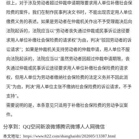
综上，对于涉及劳动者超过仲裁申请期限要求用人单位补缴社会保
险费的案件，我们在制作民事判决文书时，不能出现否定用人单位
缴费义务的表述。如果是劳动者在仲裁机关作出不予受理裁决后向
法院起诉的，法院应当以“劳动者丧失通过仲裁或民事诉讼途径要
求用人单位补缴社会保险费的请求权”为由，判决“驳回劳动者的诉
讼请求”；如果是仲裁机关支持劳动者的仲裁申请，用人单位不服
向法院起诉的，法院应当以“虽然劳动者因超过仲裁申请期限，丧
失通过仲裁或民事诉讼途径要求用人单位补缴社会保险费的请求
权，但用人单位为劳动者缴纳社会保险费的法定义务并不因此消
灭”为由，判决“用人单位主张不缴纳社会保险费的诉讼请求，不予
支持”。
需要说明的是，本条意见只适用于补缴社会保险费的劳动争议案
件。
分享到：
QQ空间
新浪微博
腾讯微博
人人网
微信
本文地址：https://www.ft22.com/shanghaishi/202605/13387.html