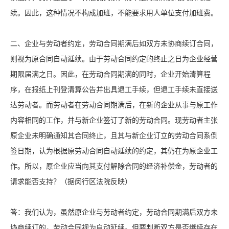
续。因此，这种情况不构成加班，不能要求用人单位支付加班费。
二、企业与劳动者约定，劳动合同期满后如双方未协商续订合同，
则视为原合同自动延续。由于劳动合同约定的终止之日为企业经营
期限届满之日。因此，在劳动合同期满的同时，企业开始清算程
序，在报纸上刊登清算公告并出具退工手续，但退工手续未直接送
达劳动者。而劳动者在劳动合同期满后，在新的企业从事与原工作
内容相同的工作，并与新企业签订了新的劳动合同。现劳动者主张
原企业未明确通知其合同终止，且其与新企业订立的劳动合同系倒
签日期，认为根据原劳动合同自动延续的约定，其仍在为原企业工
作。所以，原企业应当向其支付解除合同的经济补偿金，劳动者的
请求能否支持？（据闵行区法院反映）
答：我们认为，虽然原企业与劳动者约定，劳动合同期满后双方未
协商续订的，劳动合同视为自动延续。但要判断双方是否继续存在