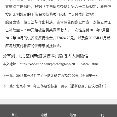
某缴纳工伤保险，根据《工伤保险条例》第六十二条规定，原告应
按照条例规定的工伤保险待遇项目和标准支付费用给被告。
综合案情，藤县法院作出判决，责令原告陶瓷公司应一次性支付工
亡补助金623900元给被告黄某意等七人，一次性支付2016年2月至
2017年10月的供养亲属抚恤金共72024.75元，以及自2017年11月起
应每月支付相应的供养亲属抚恤金。
分享到：
QQ空间
新浪微博
腾讯微博
人人网
微信
本文地址：https://www.ft22.com/peichangbiao/201802/8249.html
上一篇：
2018年一次性工亡补助金确定为727920元（全国统一）
下一篇：
北京市2018年工伤赔偿标准一览表（最新数据，建议收藏！）
首页
电话
短信
QQ