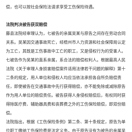
偿，也可以按社会保险法请求享受工伤保险待遇。
法院判决被告获双赔偿
藤县法院经审理认为，七被告的亲属吴某与原告之间存在劳动合同
关系。吴某因交通事故死亡，经梧州市人力资源和社会保障局认定
为工亡，其既是工伤事故中工亡的职工，又是侵权行为的受害人。
七被告作为吴某的直系亲属，系合法的赔偿权利人。根据最高人民
法院《关于审理人身损害赔偿案件适用法律若干问题的解释》第十
二条的规定，用人单位和侵权人均应当依法承担各自所负赔偿责
任，即使被告在交通事故中先行获得赔偿，亦不能免除或减除原告
作为用人单位的赔偿责任。被告获得人身侵权赔偿后，有权同时获
得除医疗费、辅助器具费和丧葬费之外的工伤保险赔偿，即双份赔
偿。
法院指出，根据《
工伤保险条例
》第二条、第十条规定，原告为单
位职工缴纳工伤保险费是法定义务，由于原告没有为被告的亲属吴