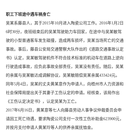
职工下班途中遇车祸身亡
吴某系藤县人，其于2015年10月进入陶瓷公司工作。2016年1月2日
6时30分，夜班结束后的吴某驾驶助力车回家，在途中与吴某敏驾
驶的小型普通客车发生碰撞，造成两车损坏，吴某当场死亡的交通
事故。事后，藤县公安局交通警察大队作出的《道路交通事故认定
书》认定，吴某敏驾驶机件不符合技术标准的机动车在道路上逆向
行驶造成事故，应负此事故全部责任，吴某没有责任。随后，吴某
的亲属与吴某敏达成调解协议，吴某敏赔偿吴某亲属433424元。
同年5月4日，吴某的丈夫黄某意作为申请人，向梧州市人力资源和
社会保障局提出关于其妻子工伤认定的申请。经核查，该局作出
《工伤认定决定书》，认定吴某为工亡。
2017年6月16日，黄某意等七人向藤县劳动人事争议仲裁委员会申
请因工死亡待遇，要求陶瓷公司支付一次性工伤补助金623900元，
并按月支付申请人黄某玲等人的供养亲属抚恤金。