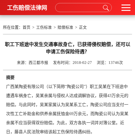
工伤赔偿法律网
所在位置：
首页
>
工伤标准
>
赔偿标准
> 正文
职工下班途中发生交通事故身亡，已获得侵权赔偿，还可以
申请工伤保险待遇？
来源：西江都市报 发布时间：2018-02-27 浏览：
13746次
摘要
广西某陶瓷有限公司（以下简称“陶瓷公司”）职工吴某在下班途中
遭遇车祸身亡，吴某亲属与侵权人达成调解协议，获得43万余元的
赔偿。与此同时，吴某家属认为吴某系工亡，陶瓷公司应当支付一
次性工亡补助金和供养亲属抚恤金69万余元，而陶瓷公司认为吴某
亲属不应当获得双份赔偿。为此，双方各执一词并对簿公堂。近
日，藤县人民法院审结该起工伤保险待遇纠纷。