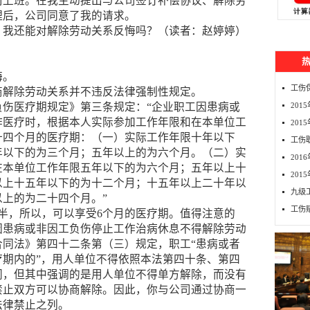
司上班。在我主动提出与公司签订补偿协议、解除劳
理后，公司同意了我的请求。
，我还能对解除
劳动关系
反悔吗？（读者：赵婷婷）
悔。
工伤
商解除劳动关系并不违反法律强制性规定。
负伤医疗期规定》第三条规定：“企业职工因患病或
20
作医疗时，根据本人实际参加工作年限和在本单位工
201
十四个月的医疗期：（一）实际工作年限十年以下
工伤
年以下的为三个月；五年以上的为六个月。（二）实
20
在本单位工作年限五年以下的为六个月；五年以上十
20
以上十五年以下的为十二个月；十五年以上二十年以
九级
上的为二十四个月。”
工伤
半，所以，可以享受6个月的医疗期。值得注意的
因患病或非因工负伤停止工作治病休息不得解除劳动
合同法》第四十二条第（三）规定，职工“患病或者
疗期内的”，用人单位不得依照本法第四十条、第四
同，但其中强调的是用人单位不得单方解除，而没有
禁止双方可以协商解除。因此，你与公司通过协商一
法律禁止之列。