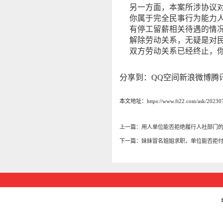
另一方面，本案所涉协议
你属于完全民事行为能力
有停工留薪相关待遇的情
解除劳动关系，无疑是对
双方劳动关系已经终止，
分享到：
QQ空间
新浪微博
腾
本文地址：https://www.ft22.com/ask/202307
上一篇：
用人单位能否拒绝履行人社部门
下一篇：
妹妹冒名姐姐求职，单位能否拒