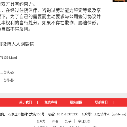
对双方具有约束力。
人，在经过住院治疗、咨询过劳动能力鉴定等级及享
况下，为了自己的需要而主动要求与公司签订协议并
民事权利的自行处分。如果不存在欺诈、胁迫情形，
你自然不得反悔。
讯微博
人人网
微信
/11364.html
的工伤认定？
付工伤待遇？
关于我们
免责声明
服务范围
联系我们
地址：石家庄市胜利北大街156号 电话：0311-85378335 公众号：工伤法律人（gsfalvren
|
|
|
公众号
抖音
知乎
今日头条